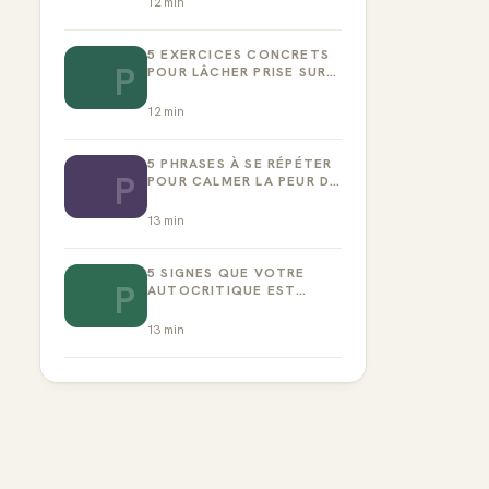
12
min
5 EXERCICES CONCRETS
P
POUR LÂCHER PRISE SUR
LA PERFECTION
12
min
5 PHRASES À SE RÉPÉTER
P
POUR CALMER LA PEUR DE
L’ÉCHEC
13
min
5 SIGNES QUE VOTRE
P
AUTOCRITIQUE EST
DEVENUE TOXIQUE
13
min