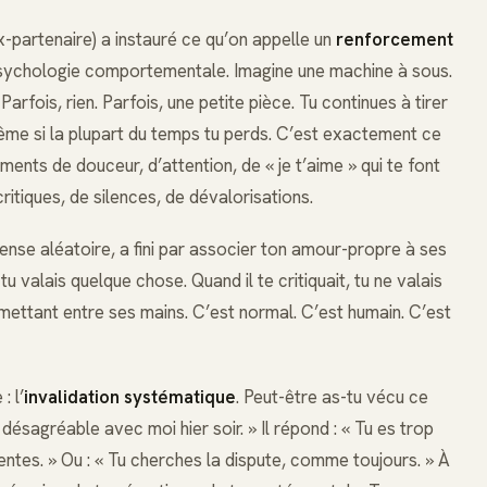
x-partenaire) a instauré ce qu’on appelle un
renforcement
 psychologie comportementale. Imagine une machine à sous.
rfois, rien. Parfois, une petite pièce. Tu continues à tirer
ême si la plupart du temps tu perds. C’est exactement ce
ents de douceur, d’attention, de « je t’aime » qui te font
ritiques, de silences, de dévalorisations.
se aléatoire, a fini par associer ton amour-propre à ses
 tu valais quelque chose. Quand il te critiquait, tu ne valais
a mettant entre ses mains. C’est normal. C’est humain. C’est
: l’
invalidation systématique
. Peut-être as-tu vécu ce
té désagréable avec moi hier soir. » Il répond : « Tu es trop
ventes. » Ou : « Tu cherches la dispute, comme toujours. » À