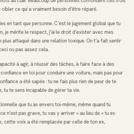
s mots au clair. Beaucoup de personnes confondent ces trois
cibler ce qui a vraiment besoin d’être réparé.
rdes en tant que personne. C’est le jugement global que tu
, je mérite le respect, j’ai le droit d’exister avec mes
e plus attaqué dans une relation toxique. On t’a fait sentir
 ceci ou pas assez cela.
apacité à agir, à réussir des tâches, à faire face à des
r confiance en toi pour conduire une voiture, mais pas pour
onfiance a été sapée : tu ne fais plus rien de peur de te
, tu te sens incapable de gérer ta vie.
ditionnelle que tu as envers toi-même, même quand tu
 ce n’est pas grave, tu vas y arriver » au lieu de « tu es
que, cette voix a été remplacée par celle de ton ex,