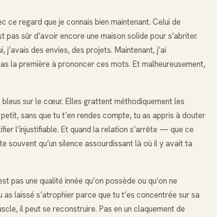
c ce regard que je connais bien maintenant. Celui de
st pas sûr d’avoir encore une maison solide pour s’abriter.
lui, j’avais des envies, des projets. Maintenant, j’ai
es pas la première à prononcer ces mots. Et malheureusement,
s bleus sur le cœur. Elles grattent méthodiquement les
à petit, sans que tu t’en rendes compte, tu as appris à douter
fier l’injustifiable. Et quand la relation s’arrête — que ce
te souvent qu’un silence assourdissant là où il y avait ta
n’est pas une qualité innée qu’on possède ou qu’on ne
 as laissé s’atrophier parce que tu t’es concentrée sur sa
uscle, il peut se reconstruire. Pas en un claquement de