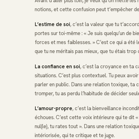
Avant d’aller plus loin, je veux qu’on mette le
notions, et cette confusion peut t’empêcher de 
L’estime de soi
, c’est la valeur que tu t’acco
portes sur toi-même : « Je suis quelqu’un de bien
forces et mes faiblesses. » C’est ce qui a été l
que tu ne méritais pas mieux, que tu étais trop
La confiance en soi
, c’est la croyance en ta c
situations. C’est plus contextuel. Tu peux avoi
parler en public. Dans une relation toxique, ta c
tromper, tu as perdu l’habitude de décider seule
L’amour-propre
, c’est la bienveillance incon
échoues. C’est cette voix intérieure qui te dit «
nul(le), tu rates tout ». Dans une relation toxi
intériorisée, qui te critique et te juge.