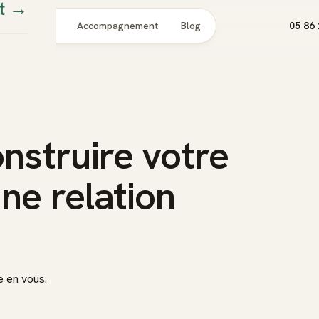
t
→
Pour qui
Accompagnement
Blog
05 86 
struire votre
ne relation
e en vous.