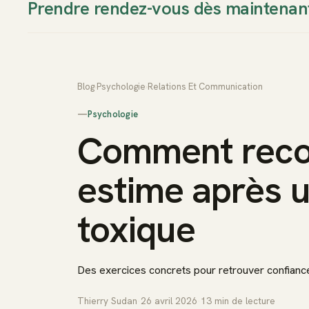
Prendre rendez-vous dès maintenan
Thierry Sudan
Approche
Blog
›
Psychologie
›
Relations Et Communication
—
Psychologie
Comment recon
estime après u
toxique
Des exercices concrets pour retrouver confianc
Thierry Sudan
·
26 avril 2026
·
13
min de lecture