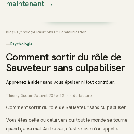
maintenant
→
Thierry
Prendre rendez-vous dès
Sudan
maintenant
Blog
›
Psychologie
›
Relations Et Communication
—
Psychologie
Comment sortir du rôle de
Sauveteur sans culpabiliser
Apprenez à aider sans vous épuiser ni tout contrôler.
Thierry Sudan
·
26 avril 2026
·
13
min de lecture
Comment sortir du rôle de Sauveteur sans culpabiliser
Vous êtes celle ou celui vers qui tout le monde se tourne
quand ça va mal. Au travail, c’est vous qu’on appelle