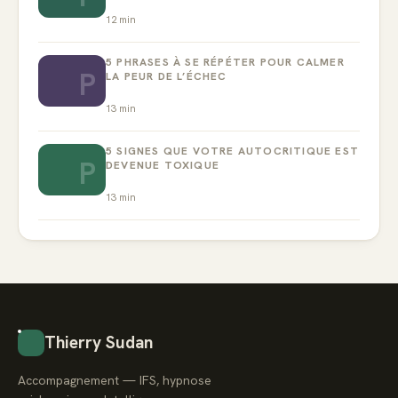
12
min
5 PHRASES À SE RÉPÉTER POUR CALMER
P
LA PEUR DE L’ÉCHEC
13
min
5 SIGNES QUE VOTRE AUTOCRITIQUE EST
P
DEVENUE TOXIQUE
13
min
Thierry Sudan
Accompagnement — IFS, hypnose