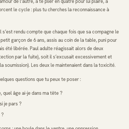
ur de l’autre, à te plier en quatre pour lui plaire, à
nforcent le cycle : plus tu cherches la reconnaissance à
 il s’est rendu compte que chaque fois que sa compagne le
 petit garçon de 6 ans, assis au coin de la table, puni pour
ais été libérée. Paul adulte réagissait alors de deux
ection par la fuite), soit il s’excusait excessivement et
 la soumission). Les deux le maintenaient dans la toxicité.
uelques questions que tu peux te poser :
, quel âge ai-je dans ma tête ?
i je pars ?
 ?
corps : une boule dans le ventre, une oppression