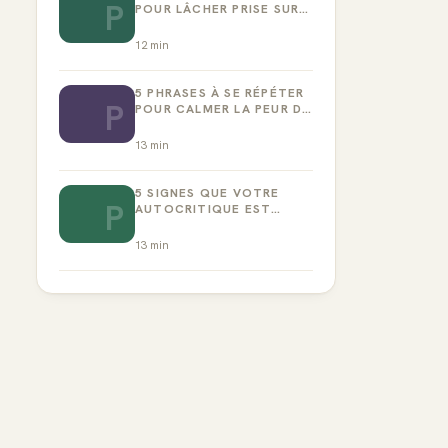
P
POUR LÂCHER PRISE SUR
LA PERFECTION
12
min
5 PHRASES À SE RÉPÉTER
P
POUR CALMER LA PEUR DE
L’ÉCHEC
13
min
5 SIGNES QUE VOTRE
P
AUTOCRITIQUE EST
DEVENUE TOXIQUE
13
min