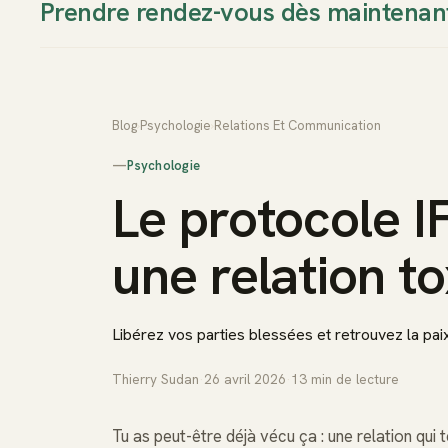
Prendre rendez-vous dès maintenan
Thierry Sudan
Approche
Blog
›
Psychologie
›
Relations Et Communication
—
Psychologie
Le protocole I
une relation t
Libérez vos parties blessées et retrouvez la paix
Thierry Sudan
·
26 avril 2026
·
13
min de lecture
Tu as peut-être déjà vécu ça : une relation qui t