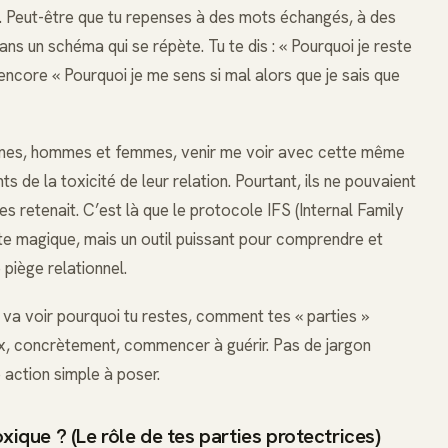
. Peut-être que tu repenses à des mots échangés, à des
ns un schéma qui se répète. Tu te dis : « Pourquoi je reste
u encore « Pourquoi je me sens si mal alors que je sais que
sonnes, hommes et femmes, venir me voir avec cette même
ents de la toxicité de leur relation. Pourtant, ils ne pouvaient
es retenait. C’est là que le protocole IFS (Internal Family
te magique, mais un outil puissant pour comprendre et
 piège relationnel.
n va voir pourquoi tu restes, comment tes « parties »
ux, concrètement, commencer à guérir. Pas de jargon
e action simple à poser.
xique ? (Le rôle de tes parties protectrices)