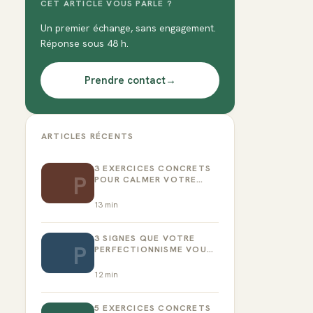
CET ARTICLE VOUS PARLE ?
Un premier échange, sans engagement.
Réponse sous 48 h.
Prendre contact
→
ARTICLES RÉCENTS
3 EXERCICES CONCRETS
P
POUR CALMER VOTRE
CRITIQUE INTÉRIEUR
13
min
3 SIGNES QUE VOTRE
P
PERFECTIONNISME VOUS
EMPÊCHE D’AGIR
12
min
5 EXERCICES CONCRETS