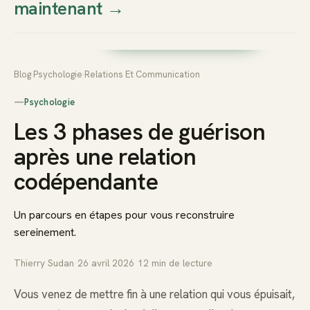
maintenant
→
Thierry
Prendre rendez-vous dès
Sudan
maintenant
Blog
›
Psychologie
›
Relations Et Communication
—
Psychologie
Les 3 phases de guérison
après une relation
codépendante
Un parcours en étapes pour vous reconstruire
sereinement.
Thierry Sudan
·
26 avril 2026
·
12
min de lecture
Vous venez de mettre fin à une relation qui vous épuisait,