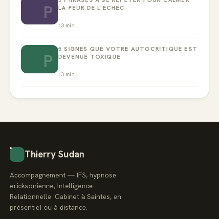
P
LA PEUR DE L’ÉCHEC
13
min
5 SIGNES QUE VOTRE AUTOCRITIQUE EST
P
DEVENUE TOXIQUE
13
min
Thierry Sudan
Accompagnement — IFS, hypnose
ericksonienne, Intelligence
Relationnelle. Cabinet à Saintes, en
présentiel ou à distance.