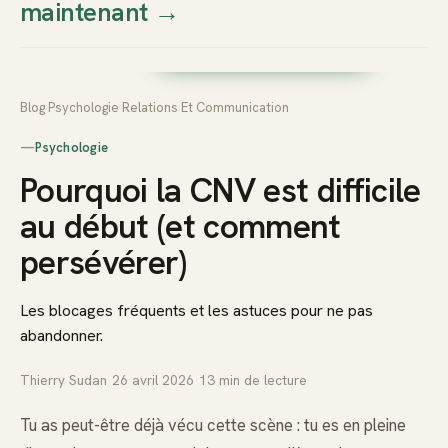
maintenant
→
Thierry
Prendre rendez-vous dès
Sudan
maintenant
Blog
›
Psychologie
›
Relations Et Communication
—
Psychologie
Pourquoi la CNV est difficile
au début (et comment
persévérer)
Les blocages fréquents et les astuces pour ne pas
abandonner.
Thierry Sudan
·
26 avril 2026
·
13
min de lecture
Tu as peut-être déjà vécu cette scène : tu es en pleine