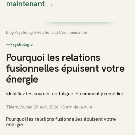
maintenant
→
Thierry
Prendre rendez-vous dès
Sudan
maintenant
Blog
›
Psychologie
›
Relations Et Communication
—
Psychologie
Pourquoi les relations
fusionnelles épuisent votre
énergie
Identifiez les sources de fatigue et comment y remédier.
Thierry Sudan
·
26 avril 2026
·
13
min de lecture
Pourquoi les relations fusionnelles épuisent votre
énergie