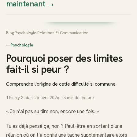
maintenant
→
Thierry
Prendre rendez-vous dès
Sudan
maintenant
Blog
›
Psychologie
›
Relations Et Communication
—
Psychologie
Pourquoi poser des limites
fait-il si peur ?
Comprendre l'origine de cette difficulté si commune.
Thierry Sudan
·
26 avril 2026
·
13
min de lecture
« Je n’ai pas su dire non, encore une fois. »
Tu as déjà pensé ça, non ? Peut-être en sortant d’une
réunion où on t’a confié une tâche supplémentaire alors