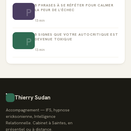
5 PHRASES À SE RÉPÉTER POUR CALMER
P
LA PEUR DE L’ÉCHEC
13
min
5 SIGNES QUE VOTRE AUTOCRITIQUE EST
P
DEVENUE TOXIQUE
13
min
Thierry Sudan
Accompagnement — IFS, hypnose
ericksonienne, Intelligence
Relationnelle. Cabinet à Saintes, en
présentiel ou à distance.