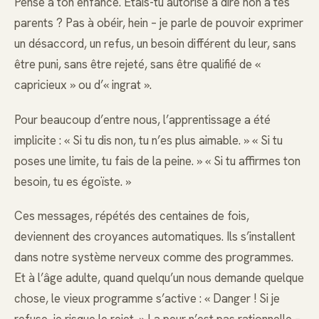
Pense à ton enfance. Étais-tu autorisé à dire non à tes
parents ? Pas à obéir, hein – je parle de pouvoir exprimer
un désaccord, un refus, un besoin différent du leur, sans
être puni, sans être rejeté, sans être qualifié de «
capricieux » ou d’« ingrat ».
Pour beaucoup d’entre nous, l’apprentissage a été
implicite : « Si tu dis non, tu n’es plus aimable. » « Si tu
poses une limite, tu fais de la peine. » « Si tu affirmes ton
besoin, tu es égoïste. »
Ces messages, répétés des centaines de fois,
deviennent des croyances automatiques. Ils s’installent
dans notre système nerveux comme des programmes.
Et à l’âge adulte, quand quelqu’un nous demande quelque
chose, le vieux programme s’active : « Danger ! Si je
refuse, je risque le rejet. » La peur n’est pas rationnelle –