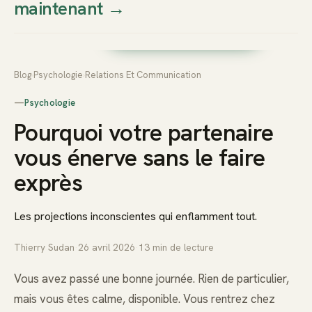
maintenant
→
Thierry
Prendre rendez-vous dès
Sudan
maintenant
Blog
›
Psychologie
›
Relations Et Communication
—
Psychologie
Pourquoi votre partenaire
vous énerve sans le faire
exprès
Les projections inconscientes qui enflamment tout.
Thierry Sudan
·
26 avril 2026
·
13
min de lecture
Vous avez passé une bonne journée. Rien de particulier,
mais vous êtes calme, disponible. Vous rentrez chez