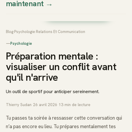
maintenant
→
Thierry
Prendre rendez-vous dès
Sudan
maintenant
Blog
›
Psychologie
›
Relations Et Communication
—
Psychologie
Préparation mentale :
visualiser un conflit avant
qu'il n'arrive
Un outil de sportif pour anticiper sereinement.
Thierry Sudan
·
26 avril 2026
·
13
min de lecture
Tu passes ta soirée à ressasser cette conversation qui
n’a pas encore eu lieu. Tu prépares mentalement tes