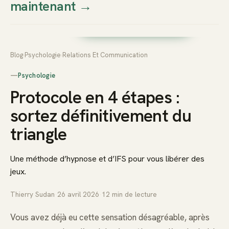
maintenant
→
Thierry
Prendre rendez-vous dès
Sudan
maintenant
Blog
›
Psychologie
›
Relations Et Communication
—
Psychologie
Protocole en 4 étapes :
sortez définitivement du
triangle
Une méthode d’hypnose et d’IFS pour vous libérer des
jeux.
Thierry Sudan
·
26 avril 2026
·
12
min de lecture
Vous avez déjà eu cette sensation désagréable, après