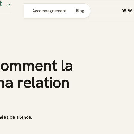
t
→
Pour qui
Accompagnement
Blog
05 86 
comment la
a relation
nées de silence.