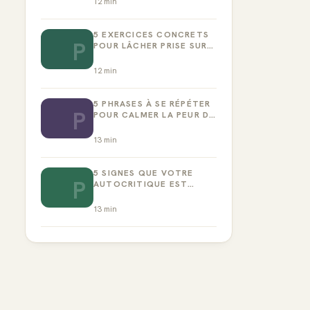
12
min
5 EXERCICES CONCRETS
P
POUR LÂCHER PRISE SUR
LA PERFECTION
12
min
5 PHRASES À SE RÉPÉTER
P
POUR CALMER LA PEUR DE
L’ÉCHEC
13
min
5 SIGNES QUE VOTRE
P
AUTOCRITIQUE EST
DEVENUE TOXIQUE
13
min