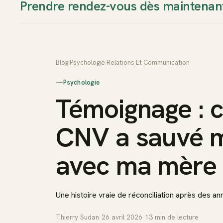
Prendre rendez-vous dès maintenan
Thierry Sudan
Approche
Blog
›
Psychologie
›
Relations Et Communication
—
Psychologie
Témoignage : 
CNV a sauvé m
avec ma mère
Une histoire vraie de réconciliation après des an
Thierry Sudan
·
26 avril 2026
·
13
min de lecture