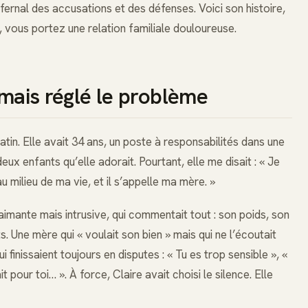
fernal des accusations et des défenses. Voici son histoire,
, vous portez une relation familiale douloureuse.
amais réglé le problème
tin. Elle avait 34 ans, un poste à responsabilités dans une
deux enfants qu’elle adorait. Pourtant, elle me disait : « Je
au milieu de ma vie, et il s’appelle ma mère. »
 aimante mais intrusive, qui commentait tout : son poids, son
. Une mère qui « voulait son bien » mais qui ne l’écoutait
finissaient toujours en disputes : « Tu es trop sensible », «
t pour toi… ». À force, Claire avait choisi le silence. Elle