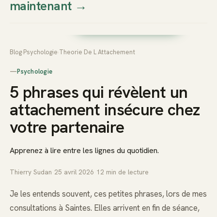
maintenant
→
Thierry
Prendre rendez-vous dès
Sudan
maintenant
Blog
›
Psychologie
›
Theorie De L Attachement
—
Psychologie
5 phrases qui révèlent un
attachement insécure chez
votre partenaire
Apprenez à lire entre les lignes du quotidien.
Thierry Sudan
·
25 avril 2026
·
12
min de lecture
Je les entends souvent, ces petites phrases, lors de mes
consultations à Saintes. Elles arrivent en fin de séance,