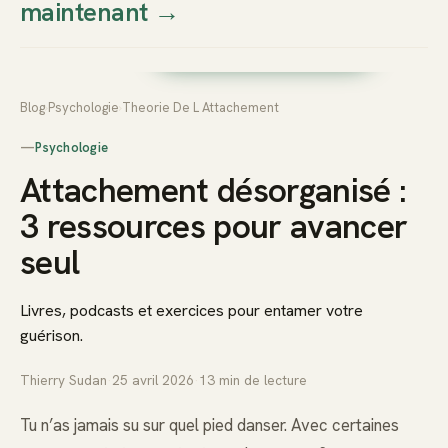
maintenant
→
Thierry
Prendre rendez-vous dès
Sudan
maintenant
Blog
›
Psychologie
›
Theorie De L Attachement
—
Psychologie
Attachement désorganisé :
3 ressources pour avancer
seul
Livres, podcasts et exercices pour entamer votre
guérison.
Thierry Sudan
·
25 avril 2026
·
13
min de lecture
Tu n’as jamais su sur quel pied danser. Avec certaines