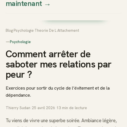
maintenant
→
Thierry
Prendre rendez-vous dès
Sudan
maintenant
Blog
›
Psychologie
›
Theorie De L Attachement
—
Psychologie
Comment arrêter de
saboter mes relations par
peur ?
Exercices pour sortir du cycle de l’évitement et de la
dépendance.
Thierry Sudan
·
25 avril 2026
·
13
min de lecture
Tu viens de vivre une superbe soirée. Ambiance légère,