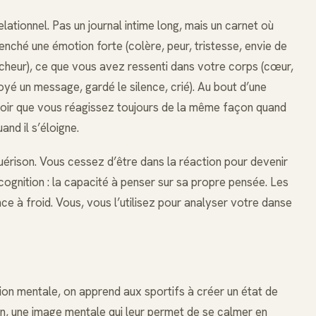
relationnel. Pas un journal intime long, mais un carnet où
enché une émotion forte (colère, peur, tristesse, envie de
encheur), ce que vous avez ressenti dans votre corps (cœur,
oyé un message, gardé le silence, crié). Au bout d’une
voir que vous réagissez toujours de la même façon quand
and il s’éloigne.
érison. Vous cessez d’être dans la réaction pour devenir
cognition : la capacité à penser sur sa propre pensée. Les
nce à froid. Vous, vous l’utilisez pour analyser votre danse
e
tion mentale, on apprend aux sportifs à créer un état de
on, une image mentale qui leur permet de se calmer en