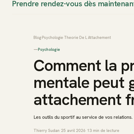
Prendre rendez-vous dès maintenan
Thierry Sudan
Approche
Blog
›
Psychologie
›
Theorie De L Attachement
—
Psychologie
Comment la pr
mentale peut g
attachement fr
Les outils du sportif au service de vos relations.
Thierry Sudan
·
25 avril 2026
·
13
min de lecture