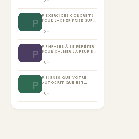
12
min
5 EXERCICES CONCRETS
P
POUR LÂCHER PRISE SUR
LA PERFECTION
12
min
5 PHRASES À SE RÉPÉTER
P
POUR CALMER LA PEUR DE
L’ÉCHEC
13
min
5 SIGNES QUE VOTRE
P
AUTOCRITIQUE EST
DEVENUE TOXIQUE
13
min