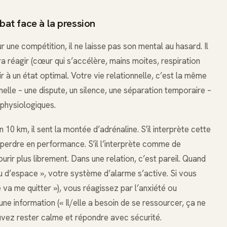
bat face à la pression
 une compétition, il ne laisse pas son mental au hasard. Il
a réagir (cœur qui s’accélère, mains moites, respiration
nir à un état optimal. Votre vie relationnelle, c’est la même
nelle – une dispute, un silence, une séparation temporaire –
physiologiques.
0 km, il sent la montée d’adrénaline. S’il interprète cette
 perdre en performance. S’il l’interprète comme de
 courir plus librement. Dans une relation, c’est pareil. Quand
peu d’espace », votre système d’alarme s’active. Si vous
va me quitter »), vous réagissez par l’anxiété ou
ne information (« Il/elle a besoin de se ressourcer, ça ne
vez rester calme et répondre avec sécurité.