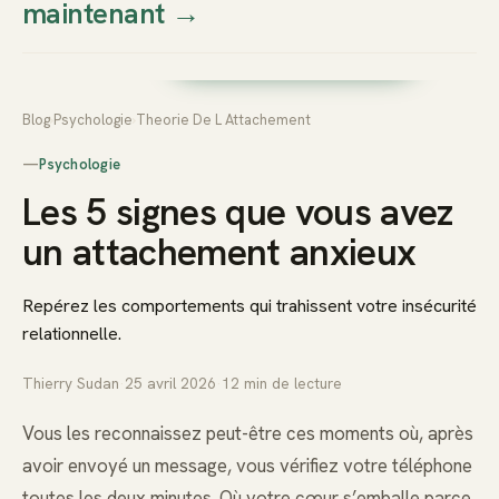
maintenant
→
Thierry
Prendre rendez-vous dès
Sudan
maintenant
Blog
›
Psychologie
›
Theorie De L Attachement
—
Psychologie
Les 5 signes que vous avez
un attachement anxieux
Repérez les comportements qui trahissent votre insécurité
relationnelle.
Thierry Sudan
·
25 avril 2026
·
12
min de lecture
Vous les reconnaissez peut-être ces moments où, après
avoir envoyé un message, vous vérifiez votre téléphone
toutes les deux minutes. Où votre cœur s’emballe parce