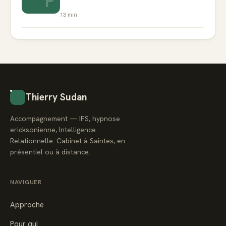
P
13
min
Thierry Sudan
Accompagnement — IFS, hypnose
ericksonienne, Intelligence
Relationnelle. Cabinet à Saintes, en
présentiel ou à distance.
NAVIGUER
Approche
Pour qui