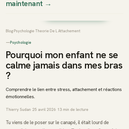
maintenant
→
Thierry
Prendre rendez-vous dès
Sudan
maintenant
Blog
›
Psychologie
›
Theorie De L Attachement
—
Psychologie
Pourquoi mon enfant ne se
calme jamais dans mes bras
?
Comprendre le lien entre stress, attachement et réactions
émotionnelles.
Thierry Sudan
·
25 avril 2026
·
13
min de lecture
Tu viens de le poser sur le canapé, il était lourd de