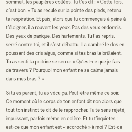
sommeil, les paupières collées. Tu t’es dit : « Cette fois,
c’est bon. » Tu as reculé sur la pointe des pieds, retenu
ta respiration. Et puis, alors que tu commençais à peine à
t’éloigner, il a rouvert les yeux. Pas des yeux endormis.
Des yeux de panique. Des hurlements. Tu l’as repris,
serré contre toi, et il s’est débattu. Il a cambré le dos en
poussant des cris aigus, comme si tes bras le brûlaient.
Tu as senti ta poitrine se serrer. « Qu’est-ce que je fais
de travers ? Pourquoi mon enfant ne se calme jamais
dans mes bras ? »
Si tu es parent, tu as vécu ça. Peut-être même ce soir.
Ce moment où le corps de ton enfant dit non alors que
tout ton instinct te dit de le rapprocher. Tu te sens rejeté,
impuissant, parfois même en colère. Et tu t’inquiètes :
est-ce que mon enfant est « accroché » à moi ? Est-ce