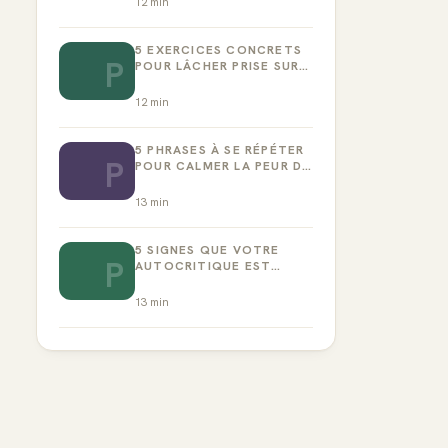
12
min
5 EXERCICES CONCRETS
P
POUR LÂCHER PRISE SUR
LA PERFECTION
12
min
5 PHRASES À SE RÉPÉTER
P
POUR CALMER LA PEUR DE
L’ÉCHEC
13
min
5 SIGNES QUE VOTRE
P
AUTOCRITIQUE EST
DEVENUE TOXIQUE
13
min