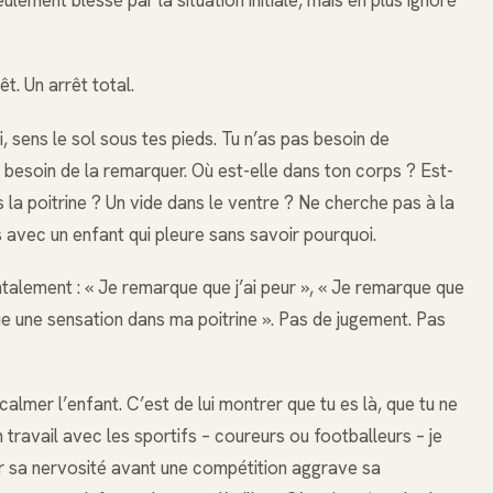
ulement blessé par la situation initiale, mais en plus ignoré
t. Un arrêt total.
, sens le sol sous tes pieds. Tu n’as pas besoin de
 besoin de la remarquer. Où est-elle dans ton corps ? Est-
la poitrine ? Un vide dans le ventre ? Ne cherche pas à la
s avec un enfant qui pleure sans savoir pourquoi.
ntalement : « Je remarque que j’ai peur », « Je remarque que
ue une sensation dans ma poitrine ». Pas de jugement. Pas
almer l’enfant. C’est de lui montrer que tu es là, que tu ne
travail avec les sportifs – coureurs ou footballeurs – je
ur sa nervosité avant une compétition aggrave sa