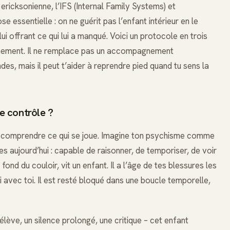
ricksonienne, l’IFS (Internal Family Systems) et
se essentielle : on ne guérit pas l’enfant intérieur en le
ui offrant ce qui lui a manqué. Voici un protocole en trois
lmement. Il ne remplace pas un accompagnement
des, mais il peut t’aider à reprendre pied quand tu sens la
le contrôle ?
 de comprendre ce qui se joue. Imagine ton psychisme comme
 es aujourd’hui : capable de raisonner, de temporiser, de voir
nd du couloir, vit un enfant. Il a l’âge de tes blessures les
ndi avec toi. Il est resté bloqué dans une boucle temporelle,
élève, un silence prolongé, une critique – cet enfant