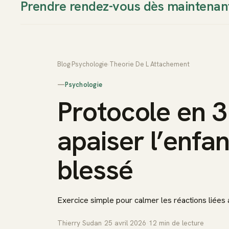
Prendre rendez-vous dès maintenan
Thierry Sudan
Approche
Blog
›
Psychologie
›
Theorie De L Attachement
—
Psychologie
Protocole en 
apaiser l’enfan
blessé
Exercice simple pour calmer les réactions liées
Thierry Sudan
·
25 avril 2026
·
12
min de lecture