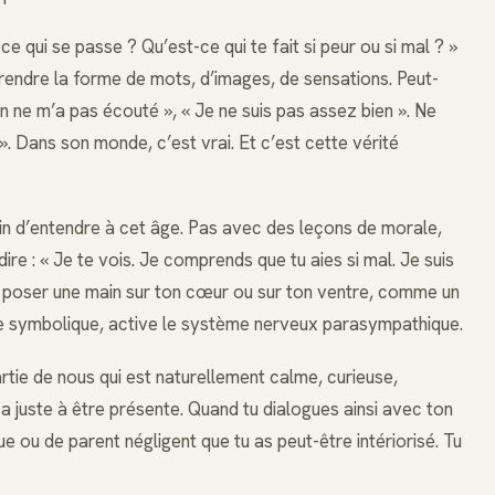
ce qui se passe ? Qu’est-ce qui te fait si peur ou si mal ? »
prendre la forme de mots, d’images, de sensations. Peut-
 On ne m’a pas écouté », « Je ne suis pas assez bien ». Ne
 ». Dans son monde, c’est vrai. Et c’est cette vérité
oin d’entendre à cet âge. Pas avec des leçons de morale,
re : « Je te vois. Je comprends que tu aies si mal. Je suis
ssi poser une main sur ton cœur ou sur ton ventre, comme un
e symbolique, active le système nerveux parasympathique.
partie de nous qui est naturellement calme, curieuse,
 a juste à être présente. Quand tu dialogues ainsi avec ton
que ou de parent négligent que tu as peut-être intériorisé. Tu