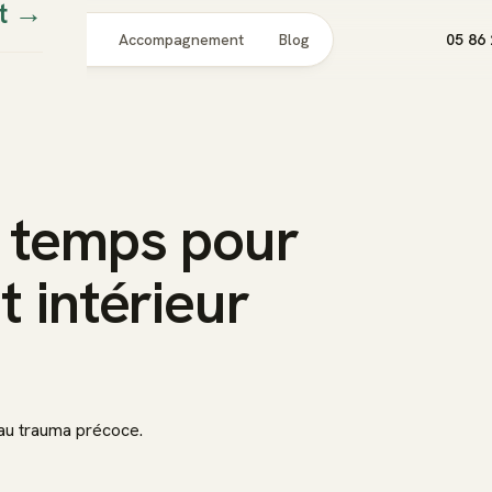
t
→
Pour qui
Accompagnement
Blog
05 86 
3 temps pour
t intérieur
 au trauma précoce.