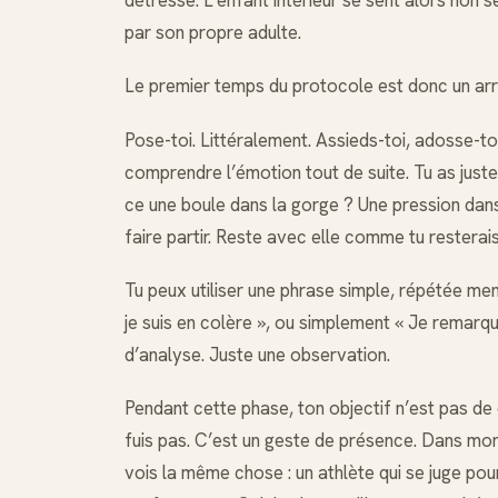
détresse. L’enfant intérieur se sent alors non se
par son propre adulte.
Le premier temps du protocole est donc un arrê
Pose-toi. Littéralement. Assieds-toi, adosse-toi
comprendre l’émotion tout de suite. Tu as juste
ce une boule dans la gorge ? Une pression dans 
faire partir. Reste avec elle comme tu resterai
Tu peux utiliser une phrase simple, répétée me
je suis en colère », ou simplement « Je remarq
d’analyse. Juste une observation.
Pendant cette phase, ton objectif n’est pas de c
fuis pas. C’est un geste de présence. Dans mon 
vois la même chose : un athlète qui se juge po