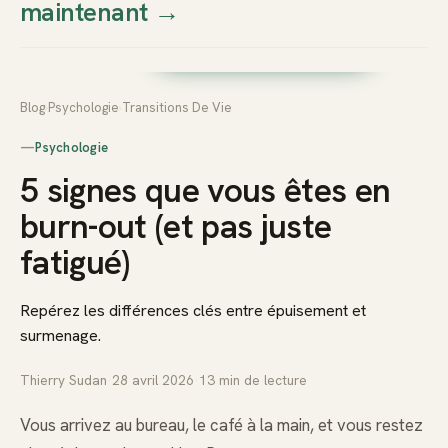
maintenant
→
Thierry
Prendre rendez-vous dès
Sudan
maintenant
Blog
›
Psychologie
›
Transitions De Vie
—
Psychologie
5 signes que vous êtes en
burn-out (et pas juste
fatigué)
Repérez les différences clés entre épuisement et
surmenage.
Thierry Sudan
·
28 avril 2026
·
13
min de lecture
Vous arrivez au bureau, le café à la main, et vous restez