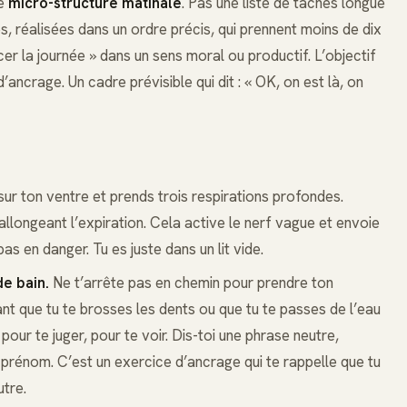
ne
micro-structure matinale
. Pas une liste de tâches longue
s, réalisées dans un ordre précis, qui prennent moins de dix
er la journée » dans un sens moral ou productif. L’objectif
ancrage. Un cadre prévisible qui dit : « OK, on est là, on
sur ton ventre et prends trois respirations profondes.
rallongeant l’expiration. Cela active le nerf vague et envoie
as en danger. Tu es juste dans un lit vide.
de bain.
Ne t’arrête pas en chemin pour prendre ton
nt que tu te brosses les dents ou que tu te passes de l’eau
 pour te juger, pour te voir. Dis-toi une phrase neutre,
prénom. C’est un exercice d’ancrage qui te rappelle que tu
utre.