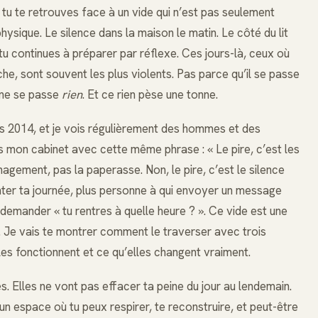
i, tu te retrouves face à un vide qui n’est pas seulement
physique. Le silence dans la maison le matin. Le côté du lit
 tu continues à préparer par réflexe. Ces jours-là, ceux où
che, sont souvent les plus violents. Pas parce qu’il se passe
 ne se passe
rien
. Et ce rien pèse une tonne.
uis 2014, et je vois régulièrement des hommes et des
s mon cabinet avec cette même phrase : « Le pire, c’est les
nagement, pas la paperasse. Non, le pire, c’est le silence
onter ta journée, plus personne à qui envoyer un message
i demander « tu rentres à quelle heure ? ». Ce vide est une
e. Je vais te montrer comment le traverser avec trois
les fonctionnent et ce qu’elles changent vraiment.
. Elles ne vont pas effacer ta peine du jour au lendemain.
n espace où tu peux respirer, te reconstruire, et peut-être