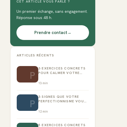
CET ARTICLE VOUS PARLE ?
Un premier échange, sans engagement.
Réponse sous 48 h.
Prendre contact
→
ARTICLES RÉCENTS
3 EXERCICES CONCRETS
P
POUR CALMER VOTRE
CRITIQUE INTÉRIEUR
13
min
3 SIGNES QUE VOTRE
P
PERFECTIONNISME VOUS
EMPÊCHE D’AGIR
12
min
5 EXERCICES CONCRETS