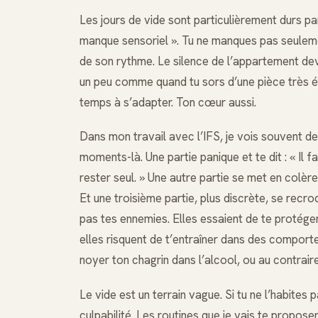
Les jours de vide sont particulièrement durs pa
manque sensoriel ». Tu ne manques pas seuleme
de son rythme. Le silence de l’appartement dev
un peu comme quand tu sors d’une pièce très écl
temps à s’adapter. Ton cœur aussi.
Dans mon travail avec l’IFS, je vois souvent de
moments-là. Une partie panique et te dit : « Il 
rester seul. » Une autre partie se met en colère 
Et une troisième partie, plus discrète, se recro
pas tes ennemies. Elles essaient de te protéger 
elles risquent de t’entraîner dans des comporte
noyer ton chagrin dans l’alcool, ou au contrair
Le vide est un terrain vague. Si tu ne l’habites 
culpabilité. Les routines que je vais te propo