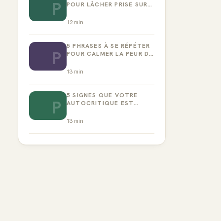
P
POUR LÂCHER PRISE SUR
LA PERFECTION
12
min
5 PHRASES À SE RÉPÉTER
P
POUR CALMER LA PEUR DE
L’ÉCHEC
13
min
5 SIGNES QUE VOTRE
P
AUTOCRITIQUE EST
DEVENUE TOXIQUE
13
min