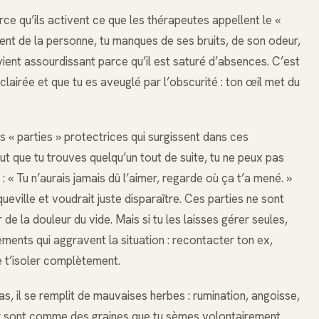
rce qu’ils activent ce que les thérapeutes appellent le «
nt de la personne, tu manques de ses bruits, de son odeur,
ient assourdissant parce qu’il est saturé d’absences. C’est
airée et que tu es aveuglé par l’obscurité : ton œil met du
s « parties » protectrices qui surgissent dans ces
faut que tu trouves quelqu’un tout de suite, tu ne peux pas
: « Tu n’aurais jamais dû l’aimer, regarde où ça t’a mené. »
queville et voudrait juste disparaître. Ces parties ne sont
de la douleur du vide. Mais si tu les laisses gérer seules,
ments qui aggravent la situation : recontacter ton ex,
e t’isoler complètement.
pas, il se remplit de mauvaises herbes : rumination, angoisse,
ser sont comme des graines que tu sèmes volontairement.