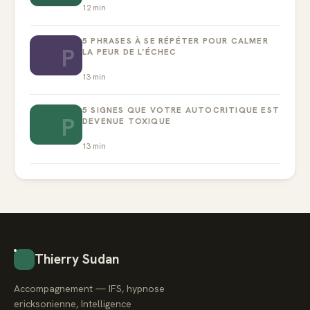
12
min
5 PHRASES À SE RÉPÉTER POUR CALMER
P
LA PEUR DE L’ÉCHEC
13
min
5 SIGNES QUE VOTRE AUTOCRITIQUE EST
P
DEVENUE TOXIQUE
13
min
Thierry Sudan
Accompagnement — IFS, hypnose
ericksonienne, Intelligence