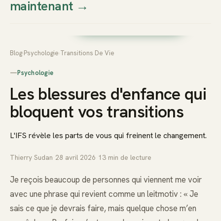
maintenant
→
Thierry
Prendre rendez-vous dès
Sudan
maintenant
Blog
›
Psychologie
›
Transitions De Vie
—
Psychologie
Les blessures d'enfance qui
bloquent vos transitions
L'IFS révèle les parts de vous qui freinent le changement.
Thierry Sudan
·
28 avril 2026
·
13
min de lecture
Je reçois beaucoup de personnes qui viennent me voir
avec une phrase qui revient comme un leitmotiv : « Je
sais ce que je devrais faire, mais quelque chose m’en