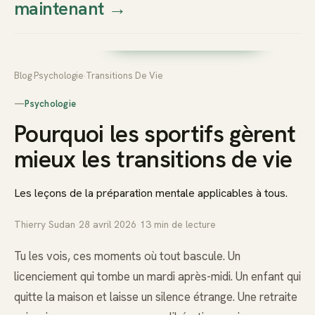
maintenant
→
Thierry
Prendre rendez-vous dès
Sudan
maintenant
Blog
›
Psychologie
›
Transitions De Vie
—
Psychologie
Pourquoi les sportifs gèrent
mieux les transitions de vie
Les leçons de la préparation mentale applicables à tous.
Thierry Sudan
·
28 avril 2026
·
13
min de lecture
Tu les vois, ces moments où tout bascule. Un
licenciement qui tombe un mardi après-midi. Un enfant qui
quitte la maison et laisse un silence étrange. Une retraite