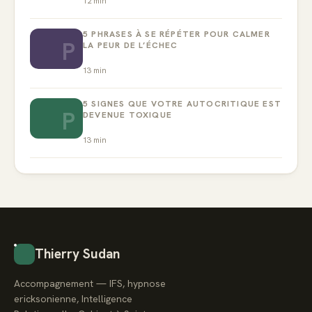
12
min
5 PHRASES À SE RÉPÉTER POUR CALMER
P
LA PEUR DE L’ÉCHEC
13
min
5 SIGNES QUE VOTRE AUTOCRITIQUE EST
P
DEVENUE TOXIQUE
13
min
Thierry Sudan
Accompagnement — IFS, hypnose
ericksonienne, Intelligence