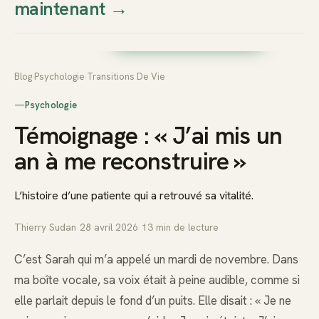
maintenant
→
Thierry
Prendre rendez-vous dès
Sudan
maintenant
Blog
›
Psychologie
›
Transitions De Vie
—
Psychologie
Témoignage : « J’ai mis un
an à me reconstruire »
L’histoire d’une patiente qui a retrouvé sa vitalité.
Thierry Sudan
·
28 avril 2026
·
13
min de lecture
C’est Sarah qui m’a appelé un mardi de novembre. Dans
ma boîte vocale, sa voix était à peine audible, comme si
elle parlait depuis le fond d’un puits. Elle disait : « Je ne