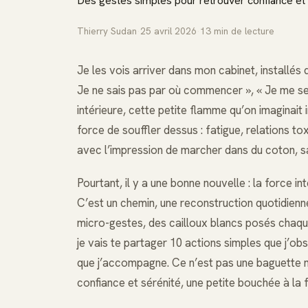
Des gestes simples pour retrouver confiance et 
Thierry Sudan
·
25 avril 2026
·
13
min de lecture
Je les vois arriver dans mon cabinet, installés da
Je ne sais pas par où commencer », « Je me sens
intérieure, cette petite flamme qu’on imaginait 
force de souffler dessus : fatigue, relations to
avec l’impression de marcher dans du coton, s
Pourtant, il y a une bonne nouvelle : la force in
C’est un chemin, une reconstruction quotidienn
micro-gestes, des cailloux blancs posés chaque 
je vais te partager 10 actions simples que j’o
que j’accompagne. Ce n’est pas une baguette m
confiance et sérénité, une petite bouchée à la f