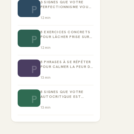
3 SIGNES QUE VOTRE
P
PERFECTIONNISME VOUS
EMPÊCHE D’AGIR
12
min
5 EXERCICES CONCRETS
P
POUR LÂCHER PRISE SUR
LA PERFECTION
12
min
5 PHRASES À SE RÉPÉTER
P
POUR CALMER LA PEUR DE
L’ÉCHEC
13
min
5 SIGNES QUE VOTRE
P
AUTOCRITIQUE EST
DEVENUE TOXIQUE
13
min