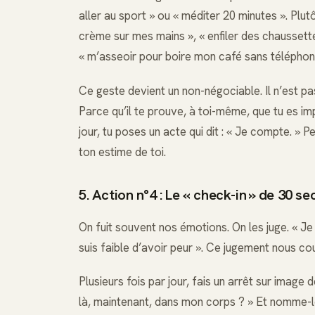
aller au sport » ou « méditer 20 minutes ». Plutô
crème sur mes mains », « enfiler des chaussett
« m’asseoir pour boire mon café sans téléphon
Ce geste devient un non-négociable. Il n’est pas 
Parce qu’il te prouve, à toi-même, que tu es im
jour, tu poses un acte qui dit : « Je compte. » 
ton estime de toi.
5. Action n°4 : Le « check-in » de 30 s
On fuit souvent nos émotions. On les juge. « Je d
suis faible d’avoir peur ». Ce jugement nous 
Plusieurs fois par jour, fais un arrêt sur imag
là, maintenant, dans mon corps ? » Et nomme-le