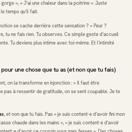
gorge », « J’ai une chaleur dans la poitrine ». Juste
 temps qu’il fait.
 émotion se cache derrière cette sensation ? » Peur ?
e, tu ne fais rien. Tu observes. Ce simple geste d’accueil
nte. Tu deviens plus intime avec toi-même. Et l’intimité
 pour une chose que tu as (et non que tu fais)
, on la transforme en injonction : « Il faut être
ve pas à ressentir de gratitude, on se sent coupable. Je te
as
, et non que tu fais. Pas « je suis content·e d’avoir fini mon
 tasse chaude dans les mains », « je suis content·e d’avoir
 content·e d’avoir ce coussin sous mes fesses ». Des choses