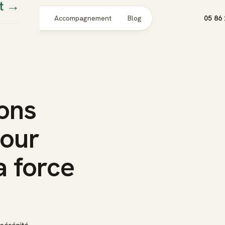
t
→
Pour qui
Accompagnement
Blog
05 86 
ions
pour
a force