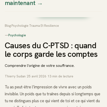
maintenant
→
Thierry
Prendre rendez-vous dès
Sudan
maintenant
Blog
›
Psychologie
›
Trauma Et Resilience
—
Psychologie
Causes du C-PTSD : quand
le corps garde les comptes
Comprendre l'origine de votre souffrance.
Thierry Sudan
·
25 avril 2026
·
13
min de lecture
Tu as peut-être l’impression de vivre avec un poids
invisible. Un poids que tu traînes depuis si longtemps que
tu ne distingues plus ce qui vient de toi et ce qui vient du