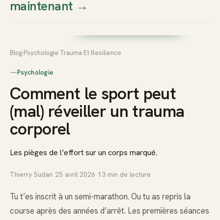
maintenant
→
Thierry
Prendre rendez-vous dès
Sudan
maintenant
Blog
›
Psychologie
›
Trauma Et Resilience
—
Psychologie
Comment le sport peut
(mal) réveiller un trauma
corporel
Les pièges de l’effort sur un corps marqué.
Thierry Sudan
·
25 avril 2026
·
13
min de lecture
Tu t’es inscrit à un semi-marathon. Ou tu as repris la
course après des années d’arrêt. Les premières séances