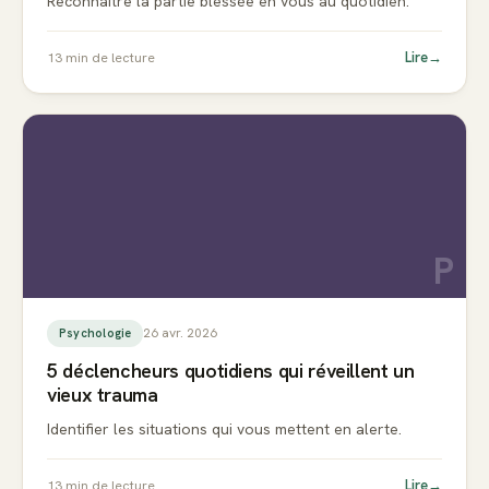
Reconnaître la partie blessée en vous au quotidien.
Lire
→
13
min de lecture
P
26 avr. 2026
Psychologie
5 déclencheurs quotidiens qui réveillent un
vieux trauma
Identifier les situations qui vous mettent en alerte.
Lire
→
13
min de lecture