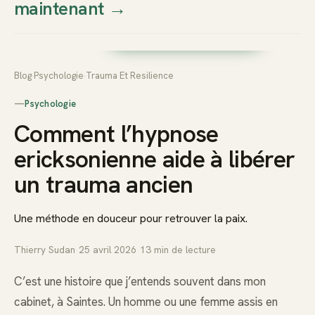
maintenant
→
Thierry
Prendre rendez-vous dès
Sudan
maintenant
Blog
›
Psychologie
›
Trauma Et Resilience
—
Psychologie
Comment l’hypnose
ericksonienne aide à libérer
un trauma ancien
Une méthode en douceur pour retrouver la paix.
Thierry Sudan
·
25 avril 2026
·
13
min de lecture
C’est une histoire que j’entends souvent dans mon
cabinet, à Saintes. Un homme ou une femme assis en