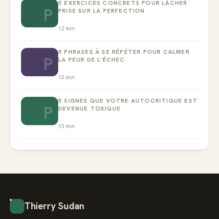
5 EXERCICES CONCRETS POUR LÂCHER
P
PRISE SUR LA PERFECTION
12
min
5 PHRASES À SE RÉPÉTER POUR CALMER
P
LA PEUR DE L’ÉCHEC
13
min
5 SIGNES QUE VOTRE AUTOCRITIQUE EST
P
DEVENUE TOXIQUE
13
min
Thierry Sudan