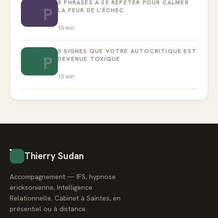
5 PHRASES À SE RÉPÉTER POUR CALMER
P
LA PEUR DE L’ÉCHEC
13
min
5 SIGNES QUE VOTRE AUTOCRITIQUE EST
P
DEVENUE TOXIQUE
13
min
Thierry Sudan
Accompagnement — IFS, hypnose
ericksonienne, Intelligence
Relationnelle. Cabinet à Saintes, en
présentiel ou à distance.