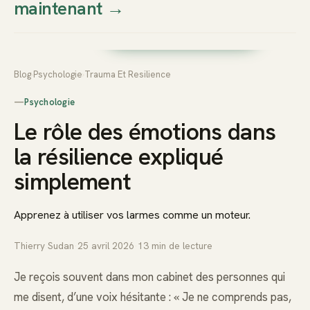
maintenant
→
Thierry
Prendre rendez-vous dès
Sudan
maintenant
Blog
›
Psychologie
›
Trauma Et Resilience
—
Psychologie
Le rôle des émotions dans
la résilience expliqué
simplement
Apprenez à utiliser vos larmes comme un moteur.
Thierry Sudan
·
25 avril 2026
·
13
min de lecture
Je reçois souvent dans mon cabinet des personnes qui
me disent, d’une voix hésitante : « Je ne comprends pas,