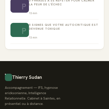
5 PHRASES À SE RÉPÉTER POUR CALMER
P
LA PEUR DE L’ÉCHEC
13
min
5 SIGNES QUE VOTRE AUTOCRITIQUE EST
P
DEVENUE TOXIQUE
13
min
Thierry Sudan
Accompagnement — IFS, hypnose
ericksonienne, Intelligence
Relationnelle. Cabinet à Saintes, en
présentiel ou à distance.