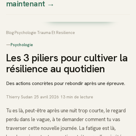
maintenant
→
Thierry
Prendre rendez-vous dès
Sudan
maintenant
Blog
›
Psychologie
›
Trauma Et Resilience
—
Psychologie
Les 3 piliers pour cultiver la
résilience au quotidien
Des actions concrètes pour rebondir après une épreuve.
Thierry Sudan
·
25 avril 2026
·
13
min de lecture
Tu es là, peut-être après une nuit trop courte, le regard
perdu dans le vague, à te demander comment tu vas
traverser cette nouvelle journée. La fatigue est là,