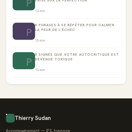
P
PRISE SUR LA PERFECTION
12
min
5 PHRASES À SE RÉPÉTER POUR CALMER
P
LA PEUR DE L’ÉCHEC
13
min
5 SIGNES QUE VOTRE AUTOCRITIQUE EST
P
DEVENUE TOXIQUE
13
min
Thierry Sudan
Accompagnement — IFS, hypnose