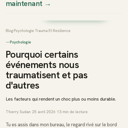
maintenant
→
Thierry
Prendre rendez-vous dès
Sudan
maintenant
Blog
›
Psychologie
›
Trauma Et Resilience
—
Psychologie
Pourquoi certains
événements nous
traumatisent et pas
d'autres
Les facteurs qui rendent un choc plus ou moins durable.
Thierry Sudan
·
25 avril 2026
·
13
min de lecture
Tu es assis dans mon bureau, le regard rivé sur le bord