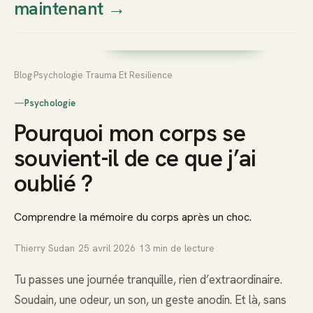
maintenant
→
Thierry
Prendre rendez-vous dès
Sudan
maintenant
Blog
›
Psychologie
›
Trauma Et Resilience
—
Psychologie
Pourquoi mon corps se
souvient-il de ce que j’ai
oublié ?
Comprendre la mémoire du corps après un choc.
Thierry Sudan
·
25 avril 2026
·
13
min de lecture
Tu passes une journée tranquille, rien d’extraordinaire.
Soudain, une odeur, un son, un geste anodin. Et là, sans