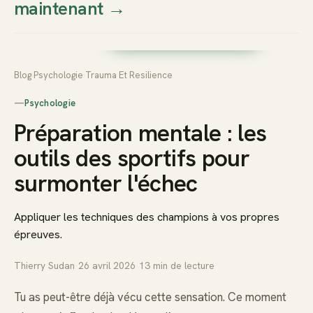
maintenant
→
Thierry
Prendre rendez-vous dès
Sudan
maintenant
Blog
›
Psychologie
›
Trauma Et Resilience
—
Psychologie
Préparation mentale : les
outils des sportifs pour
surmonter l'échec
Appliquer les techniques des champions à vos propres
épreuves.
Thierry Sudan
·
26 avril 2026
·
13
min de lecture
Tu as peut-être déjà vécu cette sensation. Ce moment