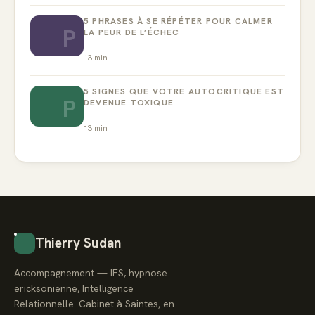
5 PHRASES À SE RÉPÉTER POUR CALMER
P
LA PEUR DE L’ÉCHEC
13
min
5 SIGNES QUE VOTRE AUTOCRITIQUE EST
P
DEVENUE TOXIQUE
13
min
Thierry Sudan
Accompagnement — IFS, hypnose
ericksonienne, Intelligence
Relationnelle. Cabinet à Saintes, en