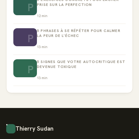
P
PRISE SUR LA PERFECTION
12
min
5 PHRASES À SE RÉPÉTER POUR CALMER
P
LA PEUR DE L’ÉCHEC
13
min
5 SIGNES QUE VOTRE AUTOCRITIQUE EST
P
DEVENUE TOXIQUE
13
min
Thierry Sudan