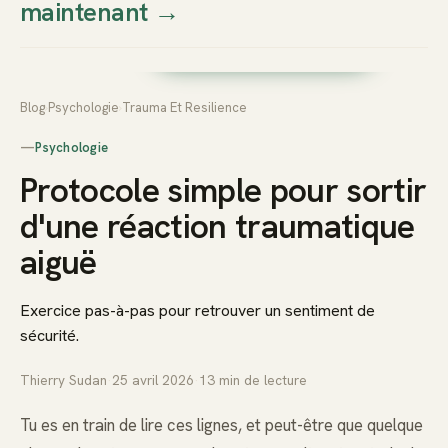
maintenant
→
Thierry
Prendre rendez-vous dès
Sudan
maintenant
Blog
›
Psychologie
›
Trauma Et Resilience
—
Psychologie
Protocole simple pour sortir
d'une réaction traumatique
aiguë
Exercice pas-à-pas pour retrouver un sentiment de
sécurité.
Thierry Sudan
·
25 avril 2026
·
13
min de lecture
Tu es en train de lire ces lignes, et peut-être que quelque