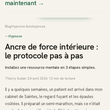
maintenant
→
Thierry
Prendre rendez-vous dès
Sudan
maintenant
Blog
›
Hypnose
›
Autohypnose
—
Hypnose
Ancre de force intérieure :
le protocole pas à pas
Installez une ressource mentale en 3 étapes simples.
Thierry Sudan
·
24 avril 2026
·
12
min de lecture
Il y a quelques semaines, un patient est arrivé dans mon
cabinet de Saintes, le regard fuyant et les épaules
voûtées. Il préparait un semi-marathon, mais ce n’était