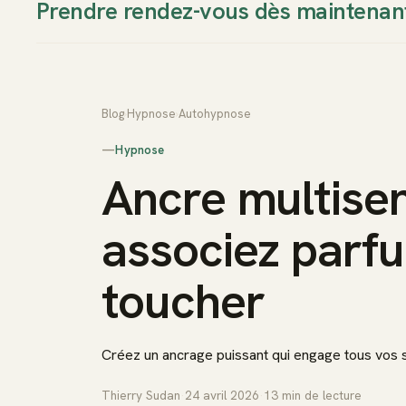
Prendre rendez-vous dès maintenan
Thierry Sudan
Approche
Blog
›
Hypnose
›
Autohypnose
—
Hypnose
Ancre multisens
associez parfu
toucher
Créez un ancrage puissant qui engage tous vos 
Thierry Sudan
·
24 avril 2026
·
13
min de lecture