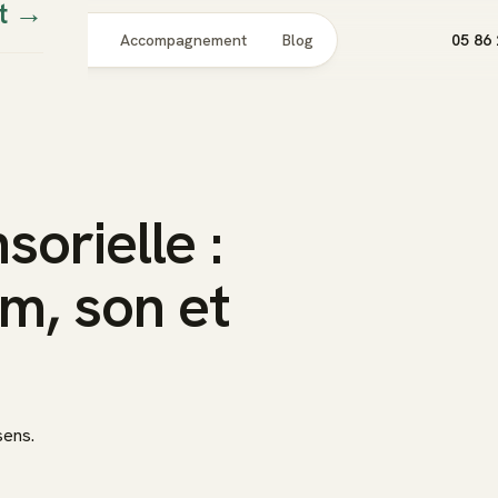
t
→
Pour qui
Accompagnement
Blog
05 86 
orielle :
m, son et
sens.