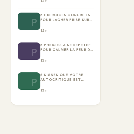
12
min
5 EXERCICES CONCRETS
P
POUR LÂCHER PRISE SUR
LA PERFECTION
12
min
5 PHRASES À SE RÉPÉTER
P
POUR CALMER LA PEUR DE
L’ÉCHEC
13
min
5 SIGNES QUE VOTRE
P
AUTOCRITIQUE EST
DEVENUE TOXIQUE
13
min