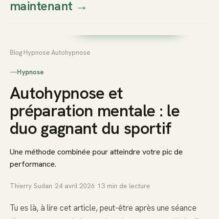
maintenant
→
Thierry
Prendre rendez-vous dès
Sudan
maintenant
Blog
›
Hypnose
›
Autohypnose
—
Hypnose
Autohypnose et
préparation mentale : le
duo gagnant du sportif
Une méthode combinée pour atteindre votre pic de
performance.
Thierry Sudan
·
24 avril 2026
·
13
min de lecture
Tu es là, à lire cet article, peut-être après une séance