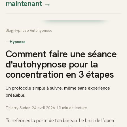
maintenant
→
Thierry
Prendre rendez-vous dès
Sudan
maintenant
Blog
›
Hypnose
›
Autohypnose
—
Hypnose
Comment faire une séance
d'autohypnose pour la
concentration en 3 étapes
Un protocole simple à suivre, même sans expérience
préalable.
Thierry Sudan
·
24 avril 2026
·
13
min de lecture
Tu refermes la porte de ton bureau. Le bruit de l’open