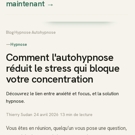
maintenant
→
Thierry
Prendre rendez-vous dès
Sudan
maintenant
Blog
›
Hypnose
›
Autohypnose
—
Hypnose
Comment l'autohypnose
réduit le stress qui bloque
votre concentration
Découvrez le lien entre anxiété et focus, et la solution
hypnose.
Thierry Sudan
·
24 avril 2026
·
13
min de lecture
Vous êtes en réunion, quelqu’un vous pose une question,