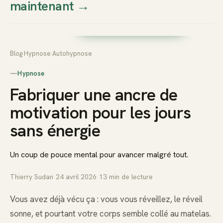
maintenant
→
Thierry
Prendre rendez-vous dès
Sudan
maintenant
Blog
›
Hypnose
›
Autohypnose
—
Hypnose
Fabriquer une ancre de
motivation pour les jours
sans énergie
Un coup de pouce mental pour avancer malgré tout.
Thierry Sudan
·
24 avril 2026
·
13
min de lecture
Vous avez déjà vécu ça : vous vous réveillez, le réveil
sonne, et pourtant votre corps semble collé au matelas.