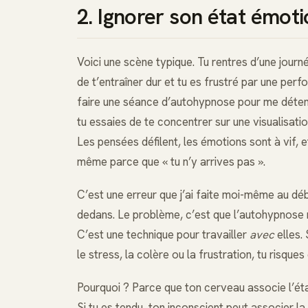
2. Ignorer son état émo
Voici une scène typique. Tu rentres d’une journé
de t’entraîner dur et tu es frustré par une perf
faire une séance d’autohypnose pour me détendre
tu essaies de te concentrer sur une visualisati
Les pensées défilent, les émotions sont à vif, et 
même parce que « tu n’y arrives pas ».
C’est une erreur que j’ai faite moi-même au dé
dedans. Le problème, c’est que l’autohypnose n
C’est une technique pour travailler
avec
elles.
le stress, la colère ou la frustration, tu risque
Pourquoi ? Parce que ton cerveau associe l’éta
Si tu es tendu, ton inconscient peut associer l