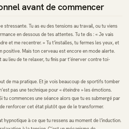
tionnel avant de commencer
e stressante. Tu as eu des tensions au travail, ou tu viens
ormance en dessous de tes attentes. Tu te dis : « Je vais
 et me recentrer. » Tu t’installes, tu fermes les yeux, et
on positive. Mais ton cerveau est encore en mode alerte.
au lieu de te relaxer, tu finis par t’énerver contre toi-
but de ma pratique. Et je vois beaucoup de sportifs tomber
’est pas une technique pour « éteindre » les émotions.
 Si tu commences une séance alors que tu es submergé par
s de renforcer cet état plutôt que de le transformer.
t hypnotique à ce que tu ressens au moment de l’induction.
a relaxation à la tension. C’est un mécanisme de