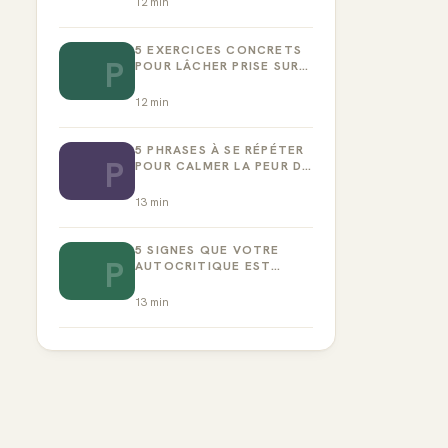
12
min
5 EXERCICES CONCRETS
P
POUR LÂCHER PRISE SUR
LA PERFECTION
12
min
5 PHRASES À SE RÉPÉTER
P
POUR CALMER LA PEUR DE
L’ÉCHEC
13
min
5 SIGNES QUE VOTRE
P
AUTOCRITIQUE EST
DEVENUE TOXIQUE
13
min