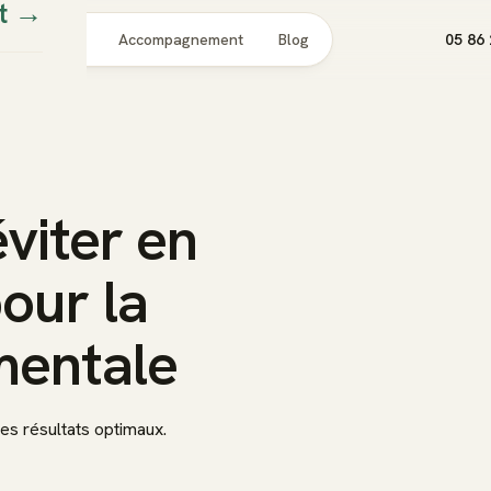
t
→
Pour qui
Accompagnement
Blog
05 86 
éviter en
our la
mentale
s résultats optimaux.