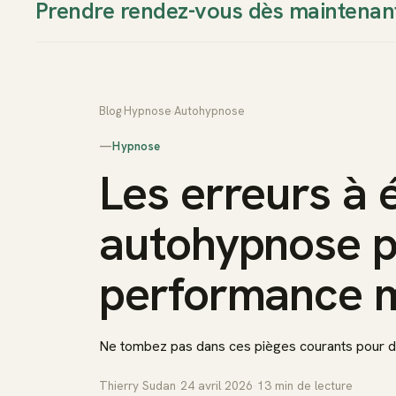
Prendre rendez-vous dès maintenan
Thierry Sudan
Approche
Blog
›
Hypnose
›
Autohypnose
—
Hypnose
Les erreurs à 
autohypnose p
performance 
Ne tombez pas dans ces pièges courants pour de
Thierry Sudan
·
24 avril 2026
·
13
min de lecture