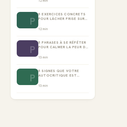
12
min
5 EXERCICES CONCRETS
P
POUR LÂCHER PRISE SUR
LA PERFECTION
12
min
5 PHRASES À SE RÉPÉTER
P
POUR CALMER LA PEUR DE
L’ÉCHEC
13
min
5 SIGNES QUE VOTRE
P
AUTOCRITIQUE EST
DEVENUE TOXIQUE
13
min