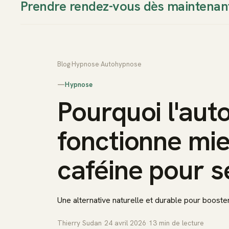
Prendre rendez-vous dès maintenan
Thierry Sudan
Approche
Blog
›
Hypnose
›
Autohypnose
—
Hypnose
Pourquoi l'au
fonctionne mie
caféine pour s
Une alternative naturelle et durable pour booster
Thierry Sudan
·
24 avril 2026
·
13
min de lecture