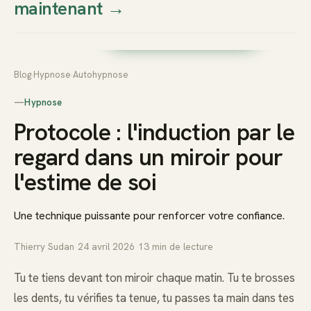
maintenant
→
Thierry
Prendre rendez-vous dès
Sudan
maintenant
Blog
›
Hypnose
›
Autohypnose
—
Hypnose
Protocole : l'induction par le
regard dans un miroir pour
l'estime de soi
Une technique puissante pour renforcer votre confiance.
Thierry Sudan
·
24 avril 2026
·
13
min de lecture
Tu te tiens devant ton miroir chaque matin. Tu te brosses
les dents, tu vérifies ta tenue, tu passes ta main dans tes