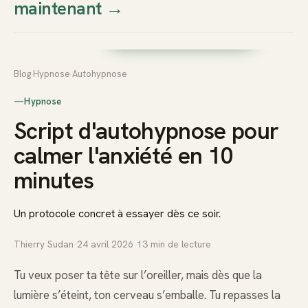
maintenant
→
Thierry
Prendre rendez-vous dès
Sudan
maintenant
Blog
›
Hypnose
›
Autohypnose
—
Hypnose
Script d'autohypnose pour
calmer l'anxiété en 10
minutes
Un protocole concret à essayer dès ce soir.
Thierry Sudan
·
24 avril 2026
·
13
min de lecture
Tu veux poser ta tête sur l’oreiller, mais dès que la
lumière s’éteint, ton cerveau s’emballe. Tu repasses la