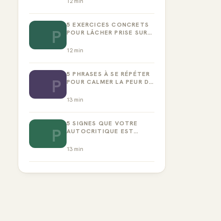
12
min
5 EXERCICES CONCRETS
P
POUR LÂCHER PRISE SUR
LA PERFECTION
12
min
5 PHRASES À SE RÉPÉTER
P
POUR CALMER LA PEUR DE
L’ÉCHEC
13
min
5 SIGNES QUE VOTRE
P
AUTOCRITIQUE EST
DEVENUE TOXIQUE
13
min