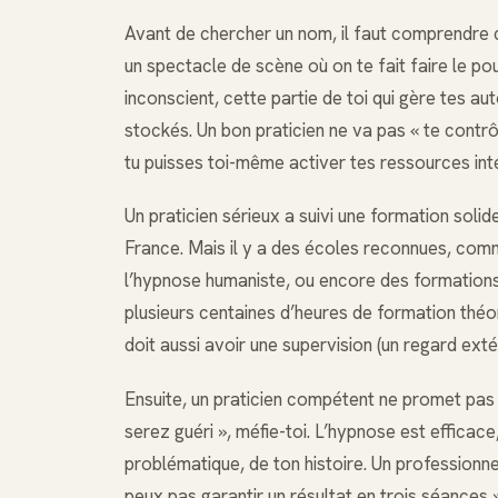
Avant de chercher un nom, il faut comprendre c
un spectacle de scène où on te fait faire le po
inconscient, cette partie de toi qui gère tes 
stockés. Un bon praticien ne va pas « te contr
tu puisses toi-même activer tes ressources int
Un praticien sérieux a suivi une formation solid
France. Mais il y a des écoles reconnues, comme 
l’hypnose humaniste, ou encore des formations
plusieurs centaines d’heures de formation théori
doit aussi avoir une supervision (un regard extér
Ensuite, un praticien compétent ne promet pas de
serez guéri », méfie-toi. L’hypnose est efficace
problématique, de ton histoire. Un professionne
peux pas garantir un résultat en trois séances »