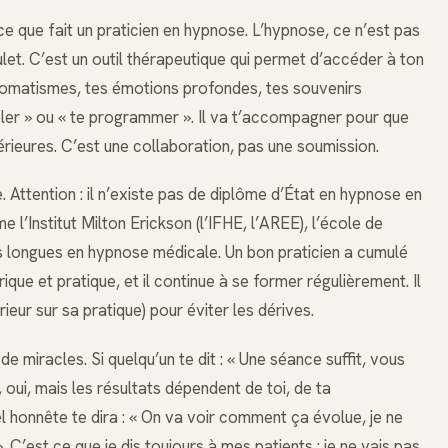
e que fait un praticien en hypnose. L’hypnose, ce n’est pas
ulet. C’est un outil thérapeutique qui permet d’accéder à ton
automatismes, tes émotions profondes, tes souvenirs
ôler » ou « te programmer ». Il va t’accompagner pour que
érieures. C’est une collaboration, pas une soumission.
e. Attention : il n’existe pas de diplôme d’État en hypnose en
l’Institut Milton Erickson (l’IFHE, l’AREE), l’école de
 longues en hypnose médicale. Un bon praticien a cumulé
que et pratique, et il continue à se former régulièrement. Il
ieur sur sa pratique) pour éviter les dérives.
 miracles. Si quelqu’un te dit : « Une séance suffit, vous
, oui, mais les résultats dépendent de toi, de ta
l honnête te dira : « On va voir comment ça évolue, je ne
. C’est ce que je dis toujours à mes patients : je ne vais pas