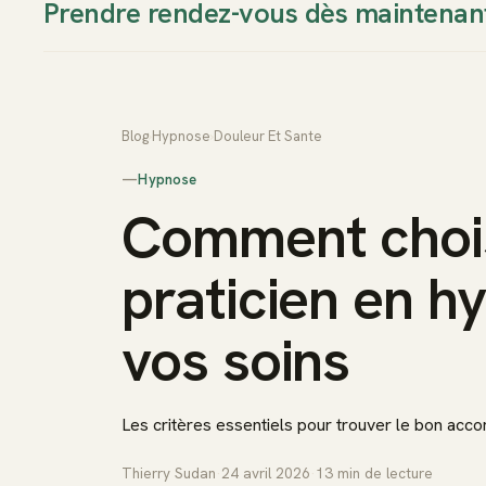
Prendre rendez-vous dès maintenan
Thierry Sudan
Approche
Blog
›
Hypnose
›
Douleur Et Sante
—
Hypnose
Comment chois
praticien en h
vos soins
Les critères essentiels pour trouver le bon ac
Thierry Sudan
·
24 avril 2026
·
13
min de lecture