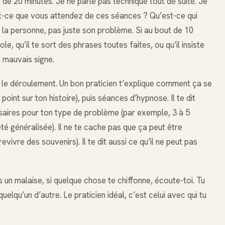
de 20 minutes. Je ne parle pas technique tout de suite. Je
t-ce que vous attendez de ces séances ? Qu’est-ce qui
e la personne, pas juste son problème. Si au bout de 10
le, qu’il te sort des phrases toutes faites, ou qu’il insiste
 mauvais signe.
 et le déroulement. Un bon praticien t’explique comment ça se
oint sur ton histoire), puis séances d’hypnose. Il te dit
ires pour ton type de problème (par exemple, 3 à 5
é généralisée). Il ne te cache pas que ça peut être
evivre des souvenirs). Il te dit aussi ce qu’il ne peut pas
ens un malaise, si quelque chose te chiffonne, écoute-toi. Tu
elqu’un d’autre. Le praticien idéal, c’est celui avec qui tu