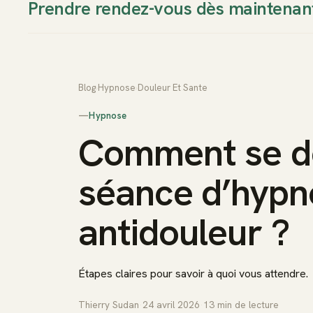
Prendre rendez-vous dès maintenan
Thierry Sudan
Approche
Blog
›
Hypnose
›
Douleur Et Sante
—
Hypnose
Comment se d
séance d’hypn
antidouleur ?
Étapes claires pour savoir à quoi vous attendre.
Thierry Sudan
·
24 avril 2026
·
13
min de lecture