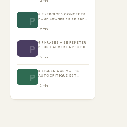
12
min
5 EXERCICES CONCRETS
P
POUR LÂCHER PRISE SUR
LA PERFECTION
12
min
5 PHRASES À SE RÉPÉTER
P
POUR CALMER LA PEUR DE
L’ÉCHEC
13
min
5 SIGNES QUE VOTRE
P
AUTOCRITIQUE EST
DEVENUE TOXIQUE
13
min