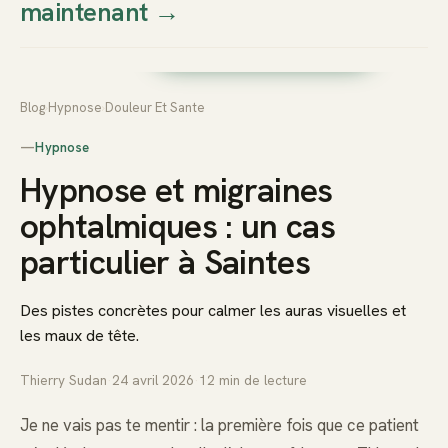
maintenant
→
Thierry
Prendre rendez-vous dès
Sudan
maintenant
Blog
›
Hypnose
›
Douleur Et Sante
—
Hypnose
Hypnose et migraines
ophtalmiques : un cas
particulier à Saintes
Des pistes concrètes pour calmer les auras visuelles et
les maux de tête.
Thierry Sudan
·
24 avril 2026
·
12
min de lecture
Je ne vais pas te mentir : la première fois que ce patient