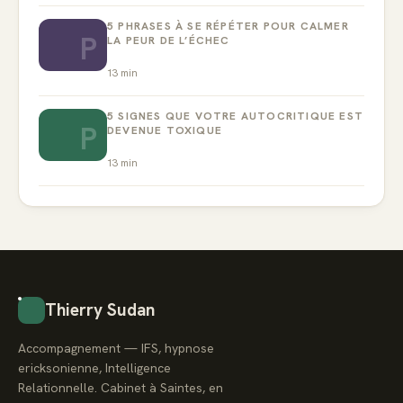
5 PHRASES À SE RÉPÉTER POUR CALMER
P
LA PEUR DE L’ÉCHEC
13
min
5 SIGNES QUE VOTRE AUTOCRITIQUE EST
P
DEVENUE TOXIQUE
13
min
Thierry Sudan
Accompagnement — IFS, hypnose
ericksonienne, Intelligence
Relationnelle. Cabinet à Saintes, en