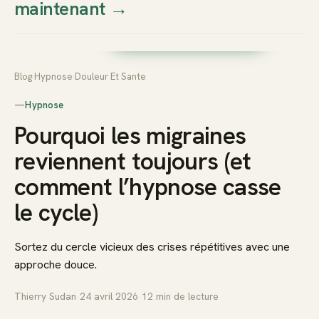
maintenant
→
Thierry
Prendre rendez-vous dès
Sudan
maintenant
Blog
›
Hypnose
›
Douleur Et Sante
—
Hypnose
Pourquoi les migraines
reviennent toujours (et
comment l’hypnose casse
le cycle)
Sortez du cercle vicieux des crises répétitives avec une
approche douce.
Thierry Sudan
·
24 avril 2026
·
12
min de lecture