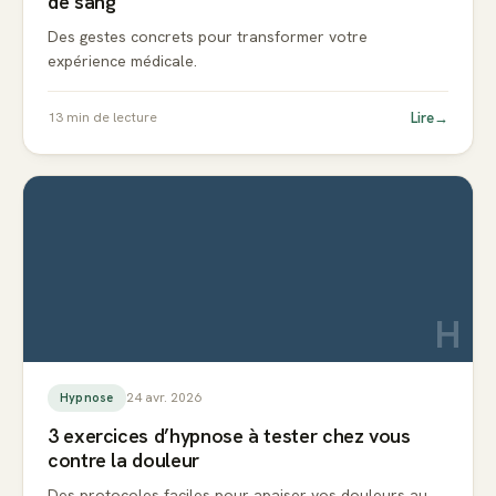
de sang
Des gestes concrets pour transformer votre
expérience médicale.
Lire
→
13
min de lecture
H
24 avr. 2026
Hypnose
3 exercices d’hypnose à tester chez vous
contre la douleur
Des protocoles faciles pour apaiser vos douleurs au