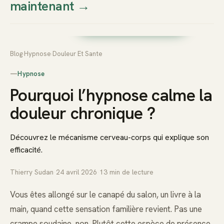
maintenant
→
Thierry
Prendre rendez-vous dès
Sudan
maintenant
Blog
›
Hypnose
›
Douleur Et Sante
—
Hypnose
Pourquoi l’hypnose calme la
douleur chronique ?
Découvrez le mécanisme cerveau-corps qui explique son
efficacité.
Thierry Sudan
·
24 avril 2026
·
13
min de lecture
Vous êtes allongé sur le canapé du salon, un livre à la
main, quand cette sensation familière revient. Pas une
crampe soudaine, non. Plutôt cette espèce de présence