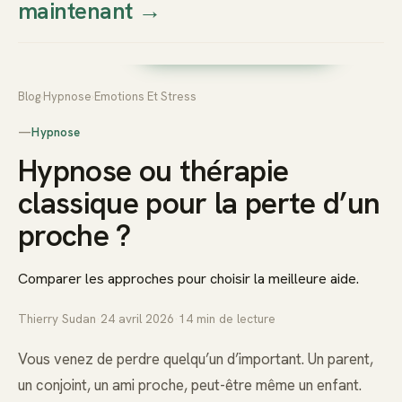
maintenant
→
Thierry
Prendre rendez-vous dès
Sudan
maintenant
Blog
›
Hypnose
›
Emotions Et Stress
—
Hypnose
Hypnose ou thérapie
classique pour la perte d’un
proche ?
Comparer les approches pour choisir la meilleure aide.
Thierry Sudan
·
24 avril 2026
·
14
min de lecture
Vous venez de perdre quelqu’un d’important. Un parent,
un conjoint, un ami proche, peut-être même un enfant.