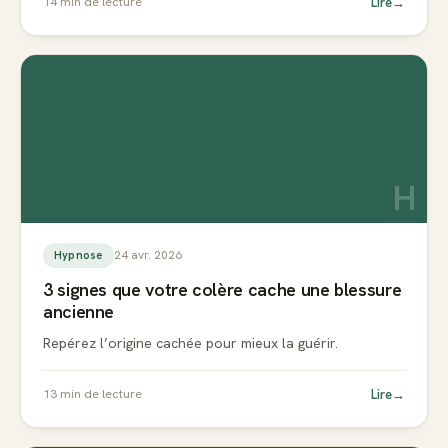
Lire
→
14
min de lecture
H
24 avr. 2026
Hypnose
3 signes que votre colère cache une blessure
ancienne
Repérez l’origine cachée pour mieux la guérir.
Lire
→
13
min de lecture