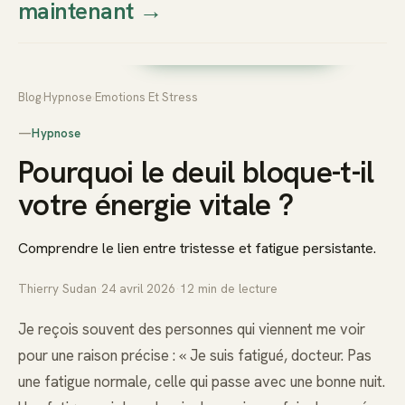
maintenant
→
Thierry
Prendre rendez-vous dès
Sudan
maintenant
Blog
›
Hypnose
›
Emotions Et Stress
—
Hypnose
Pourquoi le deuil bloque-t-il
votre énergie vitale ?
Comprendre le lien entre tristesse et fatigue persistante.
Thierry Sudan
·
24 avril 2026
·
12
min de lecture
Je reçois souvent des personnes qui viennent me voir
pour une raison précise : « Je suis fatigué, docteur. Pas
une fatigue normale, celle qui passe avec une bonne nuit.