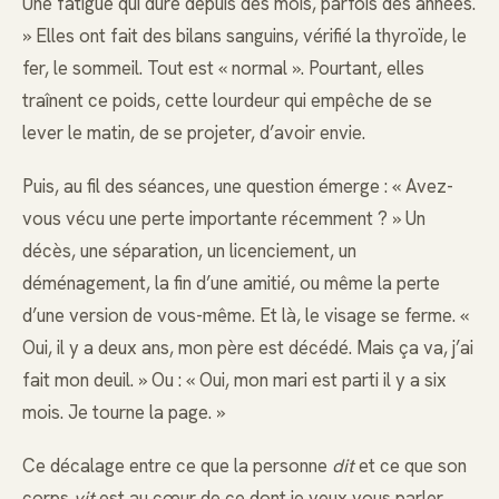
Une fatigue qui dure depuis des mois, parfois des années.
» Elles ont fait des bilans sanguins, vérifié la thyroïde, le
fer, le sommeil. Tout est « normal ». Pourtant, elles
traînent ce poids, cette lourdeur qui empêche de se
lever le matin, de se projeter, d’avoir envie.
Puis, au fil des séances, une question émerge : « Avez-
vous vécu une perte importante récemment ? » Un
décès, une séparation, un licenciement, un
déménagement, la fin d’une amitié, ou même la perte
d’une version de vous-même. Et là, le visage se ferme. «
Oui, il y a deux ans, mon père est décédé. Mais ça va, j’ai
fait mon deuil. » Ou : « Oui, mon mari est parti il y a six
mois. Je tourne la page. »
Ce décalage entre ce que la personne
dit
et ce que son
corps
vit
est au cœur de ce dont je veux vous parler